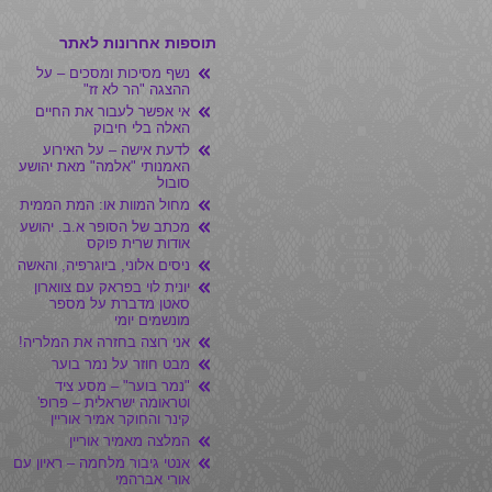
תוספות אחרונות לאתר
נשף מסיכות ומסכים – על
ההצגה "הר לא זז"
אי אפשר לעבור את החיים
האלה בלי חיבוק
לדעת אישה – על האירוע
האמנותי "אלמה" מאת יהושע
סובול
מחול המוות או: המת הממית
מכתב של הסופר א.ב. יהושע
אודות שרית פוקס
ניסים אלוני, ביוגרפיה, והאשה
יונית לוי בפראק עם צווארון
סאטן מדברת על מספר
מונשמים יומי
אני רוצה בחזרה את המלריה!
מבט חוזר על נמר בוער
"נמר בוער" – מסע ציד
וטראומה ישראלית – פרופ'
קינר והחוקר אמיר אוריין
המלצה מאמיר אוריין
אנטי גיבור מלחמה – ראיון עם
אורי אברהמי